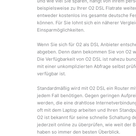
und wie viel Sie sparen, hängt von Ihrem per
beispielsweise zu Ihrer O2 DSL Flatrate weite
entweder kostenlos ins gesamte deutsche Fest
können. Für Sie lohnt sich ein näherer Vergle
Einsparmöglichkeiten.
Wenn Sie sich für O2 als DSL Anbieter entsche
abgeben. Denn dann bekommen Sie von O2 we
Die Verfügbarkeit von O2 DSL ist nahezu bund
mit einer unkomplizierten Abfrage selbst prü
verfügbar ist.
Standardmäßig wird mit O2 DSL ein Router mitg
jedem Fall benötigen. Gegen geringen Aufpre
werden, die eine drahtlose Internetverbindun
oft mit dem Laptop arbeiten und Ihren Stand
O2 ist bekannt für seine schnelle Schaltung d
jederzeit online zu überprüfen, wie weit der Be
haben so immer den besten Überblick.